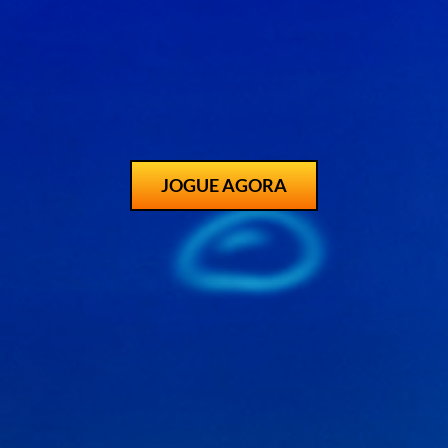
JOGUE AGORA