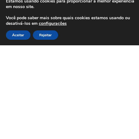
Estamos usando cookies para proporcionar a melhor experiência
em nosso site.
Você pode saber mais sobre quais cookies estamos usando ou
desativá-los em
configurações
Aceitar
Rejeitar
PRINCIPAIS DADOS
RTP: 94,5% | ROLOS: 5X3|
LINHAS DE VITÓRIA: 10 | APOSTA
MÍNIMA: R$ 0,10 | APOSTA