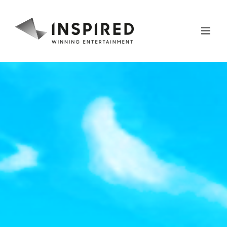
Skip
to
content