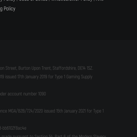
g Policy
n Street, Burton Upon Trent, Staffordshire, DE14 1SZ.
9 issued 17th January 2019 for Type 1 Gaming Supply
under account number 1090
cence MGA/B2B/724/2020 issued 15th January 2021 for Type 1
d-bb6102f8ac4e
ade pursuant to Section 54, Part 6 of the Modern Slavery