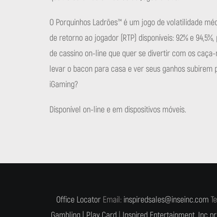
O Porquinhos Ladrões™ é um jogo de volatilidade mé
de retorno ao jogador (RTP) disponíveis: 92% e 94,5%,
de cassino on-line que quer se divertir com os caça-
levar o bacon para casa e ver seus ganhos subirem 
iGaming?
Disponível on-line e em dispositivos móveis.
Office Locator
Email:
inspiredsales@inseinc.com
Te
Gambling |
Play Card
|
Inspired Entertainment, Inc pr