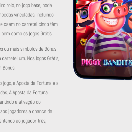
ro rolo, no jogo base, pode
edas vinculadas, incluindo
que caem no carretel cinco têm
, bem como os Jogos Grátis.
ês ou mais símbolos de Bônus
 carretel um. Nos Jogos Grátis,
m Bônus.
 jogo, a Aposta da Fortuna e a
adas. A Aposta da Fortuna
antindo a ativação do
á aos jogadores a chance de
entando ao jogador três,