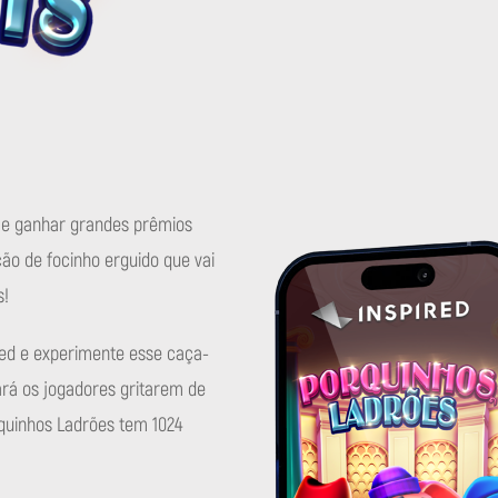
i e ganhar grandes prêmios
ção de focinho erguido que vai
s!
ired e experimente esse caça-
ará os jogadores gritarem de
rquinhos Ladrões tem 1024